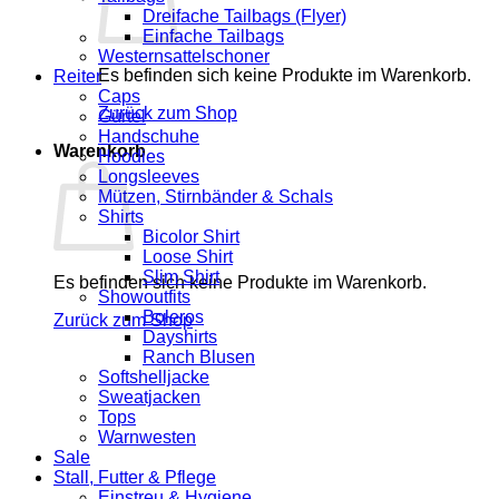
Dreifache Tailbags (Flyer)
Einfache Tailbags
Westernsattelschoner
Es befinden sich keine Produkte im Warenkorb.
Reiter
Caps
Zurück zum Shop
Gürtel
Handschuhe
Warenkorb
Hoodies
Longsleeves
Mützen, Stirnbänder & Schals
Shirts
Bicolor Shirt
Loose Shirt
Slim Shirt
Es befinden sich keine Produkte im Warenkorb.
Showoutfits
Boleros
Zurück zum Shop
Dayshirts
Ranch Blusen
Softshelljacke
Sweatjacken
Tops
Warnwesten
Sale
Stall, Futter & Pflege
Einstreu & Hygiene