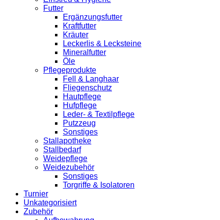
Futter
Ergänzungsfutter
Kraftfutter
Kräuter
Leckerlis & Lecksteine
Mineralfutter
Öle
Pflegeprodukte
Fell & Langhaar
Fliegenschutz
Hautpflege
Hufpflege
Leder- & Textilpflege
Putzzeug
Sonstiges
Stallapotheke
Stallbedarf
Weidepflege
Weidezubehör
Sonstiges
Torgriffe & Isolatoren
Turnier
Unkategorisiert
Zubehör