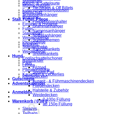
Stallbeutel
Bauch- & Sattelgurte
Müslischüsseln
Tie Straps & Off Billets
Futtervorbereitungsdosen
Beinschutz
Schlüsselanhänger
Biothane
Stall, Futter, Pflege
Fliegenohrenhalter
Einstreu & Hygiene
Grammanhänger
Futter
Namensanhänger
Stallbedarf
Notfallanhänger
Weidezubehör
Schweifriemen
Pferdepflege
Blankets
Stallapotheke
Ranchblankets
Weidepflege
Showblankets
Hund
Englischsattelschoner
Halsbänder
Pads
Leinen
Filzpad
Pflegeprodukte
Square Pad
Kauartikel & Leckerlies
Pferdedecken
Gutscheine
Ausreit - & Führmaschinendecken
Adventskalender
Fliegendecken
Halsteile & Zubehör
Anmelden
Weidedecken
0-100g Füllung
Warenkorb /
0,00
€
ab 150g Füllung
Sleazys
Tailbags