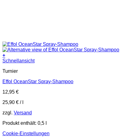
+
Dieses
Schnellansicht
Produkt
Turnier
weist
mehrere
Effol OceanStar Spray-Shampoo
Varianten
auf.
12,95
€
Die
Optionen
25,90
€
/
l
können
auf
zzgl.
Versand
der
Produktseite
Produkt enthält: 0,5
l
gewählt
werden
Cookie-Einstellungen