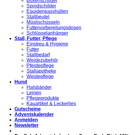
Boxenschilder
Spindschilder
Equidenpasshüllen
Stallbeutel
Müslischüsseln
Futtervorbereitungsdosen
Schlüsselanhänger
Stall, Futter, Pflege
Einstreu & Hygiene
Futter
Stallbedarf
Weidezubehör
Pferdepflege
Stallapotheke
Weidepflege
Hund
Halsbänder
Leinen
Pflegeprodukte
Kauartikel & Leckerlies
Gutscheine
Adventskalender
Anmelden
Newsletter