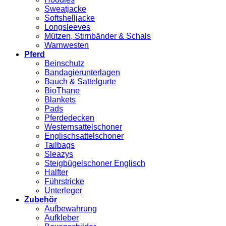
Sweatjacke
Softshelljacke
Longsleeves
Mützen, Stirnbänder & Schals
Warnwesten
Pferd
Beinschutz
Bandagierunterlagen
Bauch & Sattelgurte
BioThane
Blankets
Pads
Pferdedecken
Westernsattelschoner
Englischsattelschoner
Tailbags
Sleazys
Steigbügelschoner Englisch
Halfter
Führstricke
Unterleger
Zubehör
Aufbewahrung
Aufkleber