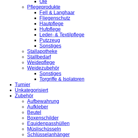
Öle
Pflegeprodukte
Fell & Langhaar
Fliegenschutz
Hautpflege
Hufpflege
Leder- & Textilpflege
Putzzeug
Sonstiges
Stallapotheke
Stallbedarf
Weidepflege
Weidezubehör
Sonstiges
Torgriffe & Isolatoren
Turnier
Unkategorisiert
Zubehör
Aufbewahrung
Aufkleber
Beutel
Boxenschilder
Equidenpasshüllen
Müslischüsseln
Schlüsselanhänger