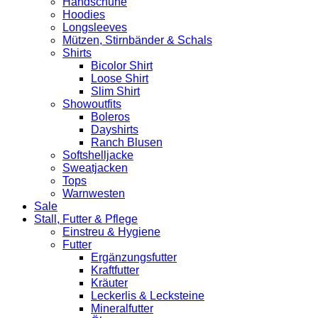
Handschuhe
Hoodies
Longsleeves
Mützen, Stirnbänder & Schals
Shirts
Bicolor Shirt
Loose Shirt
Slim Shirt
Showoutfits
Boleros
Dayshirts
Ranch Blusen
Softshelljacke
Sweatjacken
Tops
Warnwesten
Sale
Stall, Futter & Pflege
Einstreu & Hygiene
Futter
Ergänzungsfutter
Kraftfutter
Kräuter
Leckerlis & Lecksteine
Mineralfutter