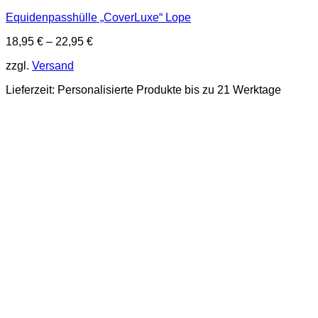
mehrere
Equidenpasshülle „CoverLuxe“ Lope
Varianten
auf.
18,95
€
–
22,95
€
Die
Optionen
zzgl.
Versand
können
auf
Lieferzeit:
Personalisierte Produkte bis zu 21 Werktage
der
Produktseite
gewählt
werden