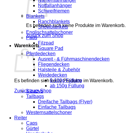
Namensanhänger
Notfallanhänger
Schweifriemen
Blankets
Ranchblankets
Es befinden sich keine Produkte im Warenkorb.
Showblankets
Englischsattelschoner
Zurück zum Shop
Pads
Filzpad
Warenkorb
Square Pad
Pferdedecken
Ausreit - & Führmaschinendecken
Fliegendecken
Halsteile & Zubehör
Weidedecken
0-100g Füllung
Es befinden sich keine Produkte im Warenkorb.
ab 150g Füllung
Zurück zum Shop
Sleazys
Tailbags
Dreifache Tailbags (Flyer)
Einfache Tailbags
Westernsattelschoner
Reiter
Caps
Gürtel