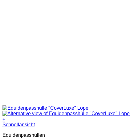
+
Dieses
Schnellansicht
Produkt
Equidenpasshüllen
weist