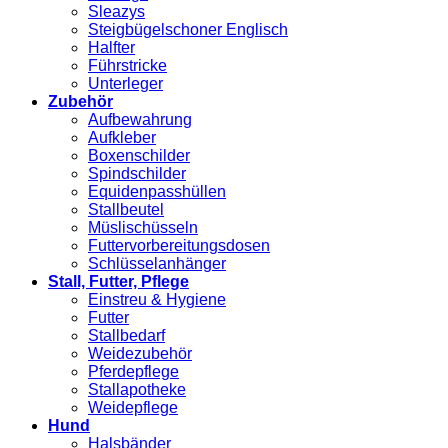
Sleazys
Steigbügelschoner Englisch
Halfter
Führstricke
Unterleger
Zubehör
Aufbewahrung
Aufkleber
Boxenschilder
Spindschilder
Equidenpasshüllen
Stallbeutel
Müslischüsseln
Futtervorbereitungsdosen
Schlüsselanhänger
Stall, Futter, Pflege
Einstreu & Hygiene
Futter
Stallbedarf
Weidezubehör
Pferdepflege
Stallapotheke
Weidepflege
Hund
Halsbänder