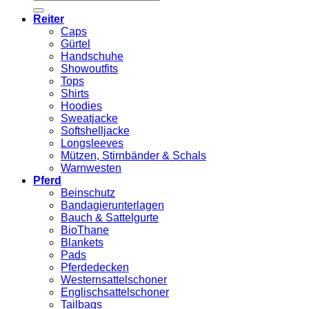
nach:
Reiter
Caps
Gürtel
Handschuhe
Showoutfits
Tops
Shirts
Hoodies
Sweatjacke
Softshelljacke
Longsleeves
Mützen, Stirnbänder & Schals
Warnwesten
Pferd
Beinschutz
Bandagierunterlagen
Bauch & Sattelgurte
BioThane
Blankets
Pads
Pferdedecken
Westernsattelschoner
Englischsattelschoner
Tailbags