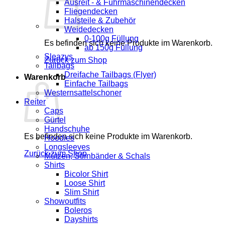
Ausreit - & Führmaschinendecken
Fliegendecken
Halsteile & Zubehör
Weidedecken
0-100g Füllung
Es befinden sich keine Produkte im Warenkorb.
ab 150g Füllung
Sleazys
Zurück zum Shop
Tailbags
Dreifache Tailbags (Flyer)
Warenkorb
Einfache Tailbags
Westernsattelschoner
Reiter
Caps
Gürtel
Handschuhe
Es befinden sich keine Produkte im Warenkorb.
Hoodies
Longsleeves
Zurück zum Shop
Mützen, Stirnbänder & Schals
Shirts
Bicolor Shirt
Loose Shirt
Slim Shirt
Showoutfits
Boleros
Dayshirts