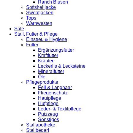
Ranch Blusen
Softshelljacke
Sweatjacken
Tops
Warnwesten
Sale
Stall, Futter & Pflege
Einstreu & Hygiene
Futter
Ergänzungsfutter
Kraftfutter
Kräuter
Leckerlis & Lecksteine
Mineralfutter
Öle
Pflegeprodukte
Fell & Langhaar
Fliegenschutz
Hautpflege
Hufpflege
Leder- & Textilpflege
Putzzeug
Sonstiges
Stallapotheke
Stallbedarf