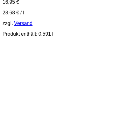
16,95
€
28,68
€
/
l
zzgl.
Versand
Produkt enthält: 0,591
l