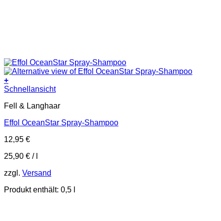
+
Dieses
Schnellansicht
Produkt
Fell & Langhaar
weist
mehrere
Effol OceanStar Spray-Shampoo
Varianten
auf.
12,95
€
Die
Optionen
25,90
€
/
l
können
auf
zzgl.
Versand
der
Produktseite
Produkt enthält: 0,5
l
gewählt
werden