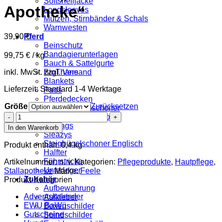
Softshelljacke
Apotheke“
Longsleeves
Mützen, Stirnbänder & Schals
Warnwesten
39,90
€
Pferd
Beinschutz
Bandagierunterlagen
99,75
€
/
kg
Bauch & Sattelgurte
inkl. MwSt.
zzgl.
Versand
BioThane
Blankets
Lieferzeit:
Standard 1-4 Werktage
Pads
Pferdedecken
Größe
Zurücksetzen
Westernsattelschoner
FEELE
Englischsattelschoner
"Meine
Tailbags
In den Warenkorb
Kleine
Sleazys
Apotheke"
Steigbügelschoner Englisch
Produkt enthält: 0,4
kg
Menge
Halfter
Führstricke
Artikelnummer:
n. v.
Kategorien:
Pflegeprodukte
,
Hautpflege
,
Unterleger
Stallapotheke
Marke:
Feele
Zubehör
Produkt-Kategorien
Aufbewahrung
Adventskalender
Aufkleber
EWU BaWü
Boxenschilder
Gutscheine
Spindschilder